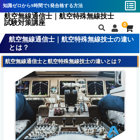
知識ゼロから9時間で1発合格する方法
航空無線通信士｜航空特殊無線技士
試験対策講座
0
航空無線通信士｜航空特殊無線技士の違い
合格率と難易度分析
合格率と難易度分析
とは？
航空無線通信士とは？
航空無線通信士とは？
航空無線通信士と航空特殊無線技士の違いとは？
航空特殊無線技士とは？
航空特殊無線技士とは？
航空通｜航空特殊無線技士の違い
航空通｜航空特殊無線技士の違い
講座の特長
講座の特長
教材一覧
教材一覧
航空無線通信士バイブル
航空無線通信士バイブル
航空特殊無線技士バイブル
航空特殊無線技士バイブル
攻略動画
攻略動画