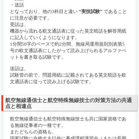
・送話
となっており、他の3科目と違い
“実技試験”
であること
に注意が必要です。
受話は、
機器から流れる欧文通話表に従った英文暗話を解答用紙
に記入していくようになります。
1分間50字のペースで約2分間、無線局運用規則別表第5
号の欧文通話表にしたがって読み上げられるアルファベ
ットを書き取る試験です。
送話は、
試験管の前で、問題用紙に記載されてある英文暗語を欧
文通話表に従って読み上げる試験です。
航空無線通信士と航空特殊無線技士の対策方法の共通
点と相違点
航空無線通信士も航空特殊無線技士も共に国家資格であ
る無線従事者の一種です。
またどちらの資格も、
国家試験に合格する以外に養成課程講習会（または長期