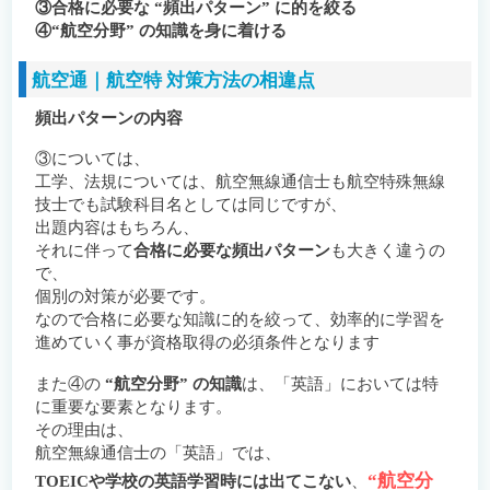
③合格に必要な “頻出パターン” に的を絞る
④“航空分野” の知識を身に着ける
航空通｜航空特 対策方法の相違点
頻出パターンの内容
③については、
工学、法規については、航空無線通信士も航空特殊無線
技士でも試験科目名としては同じですが、
出題内容はもちろん、
それに伴って
合格に必要な頻出パターン
も大きく違うの
で、
個別の対策が必要です。
なので合格に必要な知識に的を絞って、効率的に学習を
進めていく事が資格取得の必須条件となります
また④の
“航空分野” の知識
は、「英語」においては特
に重要な要素となります。
その理由は、
航空無線通信士の「英語」では、
“航空分
TOEICや学校の英語学習時には出てこない
、