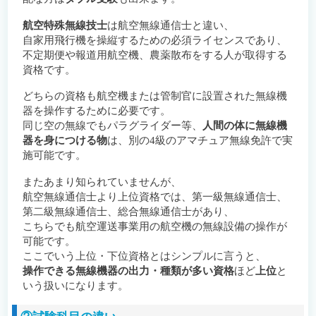
航空特殊無線技士
は航空無線通信士と違い、
自家用飛行機を操縦するための必須ライセンスであり、
不定期便や報道用航空機、農薬散布をする人が取得する
資格です。
どちらの資格も航空機または管制官に設置された無線機
器を操作するために必要です。
同じ空の無線でもパラグライダー等、
人間の体に無線機
器を身につける物
は、別の4級のアマチュア無線免許で実
施可能です。
またあまり知られていませんが、
航空無線通信士より上位資格では、第一級無線通信士、
第二級無線通信士、総合無線通信士があり、
こちらでも航空運送事業用の航空機の無線設備の操作が
可能です。
ここでいう上位・下位資格とはシンプルに言うと、
操作できる無線機器の出力・種類が多い資格
ほど
上位
と
いう扱いになります。