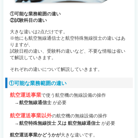
過去問一覧
過去問一覧
①可能な業務範囲の違い
過去問解説
過去問解説
②試験科目の違い
大きな違いは2点だけです。
航空無線通信士 2023年2月 英会話 過去問解説
航空無線通信士 2023年2月 英会話 過去問解説
(音声付き)
(音声付き)
※他にも航空無線通信士と航空特殊無線技士の違いはあ
りますが、
航空無線通信士 2022年8月 英会話 過去問解説
航空無線通信士 2022年8月 英会話 過去問解説
試験日程の違い、受験料の違いなど、不要な情報は省い
(音声付き)
(音声付き)
て解説していきます。
よくある質問/問合せ
よくある質問/問合せ
それぞれの違いについて解説していきます。
合格者の声
合格者の声
①可能な業務範囲の違い
航空運送事業
で使う航空機の無線設備の操作
→
航空無線通信士
が必要
航空運送事業以外
の航空機の無線設備の操作
→
航空特殊無線技士 又は 航空無線通信士
が必要
航空運送事業かどうかが
大きな違いです。