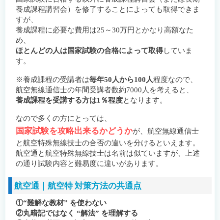
養成課程講習会）を修了することによっても取得できま
すが、
養成課程に必要な費用は25～30万円とかなり高額なた
め、
ほとんどの人は国家試験の合格によって取得
していま
す。
※養成課程の受講者は
毎年50人から100人
程度なので、
航空無線通信士の年間受講者数約7000人を考えると、
養成課程を受講する方は1％程度
となります。
なので多くの方にとっては、
国家試験を攻略出来るかどうか
が、航空無線通信士
と航空特殊無線技士の合否の違いを分けるといえます。
航空通と航空特殊無線技士は名前は似ていますが、上述
の通り試験内容と難易度に違いがあります。
航空通｜航空特 対策方法の共通点
①“難解な教材” を使わない
②丸暗記ではなく “解法” を理解する