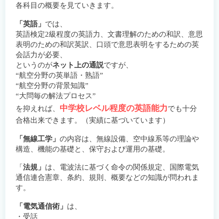
各科目の概要を見ていきます。
「英語」
では、
英語検定2級程度の英語力、文書理解のための和訳、意思
表明のための和訳英訳、口頭で意思表明をするための英
会話力が必要、
というのが
ネット上の通説
ですが、
“航空分野の英単語・熟語”
“航空分野の背景知識”
“大問毎の解法プロセス”
中学校レベル程度の英語能力
を抑えれば、
でも十分
合格出来できます。（実績に基づいています）
「無線工学」
の内容は、無線設備、空中線系等の理論や
構造、機能の基礎と、保守および運用の基礎。
「
法規」
は、電波法に基づく命令の関係規定、国際電気
通信連合憲章、条約、規則、概要などの知識が問われま
す。
「電気通信術」
は、
・受話