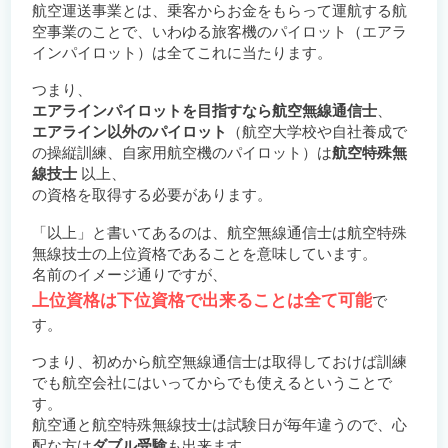
航空運送事業とは、乗客からお金をもらって運航する航
空事業のことで、いわゆる旅客機のパイロット（エアラ
インパイロット）は全てこれに当たります。
つまり、
エアラインパイロットを目指すなら航空無線通信士
、
エアライン以外のパイロット
（航空大学校や自社養成で
の操縦訓練、自家用航空機のパイロット）は
航空特殊無
線技士
以上、
の資格を取得する必要があります。
「以上」と書いてあるのは、航空無線通信士は航空特殊
無線技士の上位資格であることを意味しています。
名前のイメージ通りですが、
上位資格は下位資格で出来ることは全て可能
で
す。
つまり、初めから航空無線通信士は取得しておけば訓練
でも航空会社にはいってからでも使えるということで
す。
航空通と航空特殊無線技士は試験日が毎年違うので、心
配な方は
ダブル受験
も出来ます。