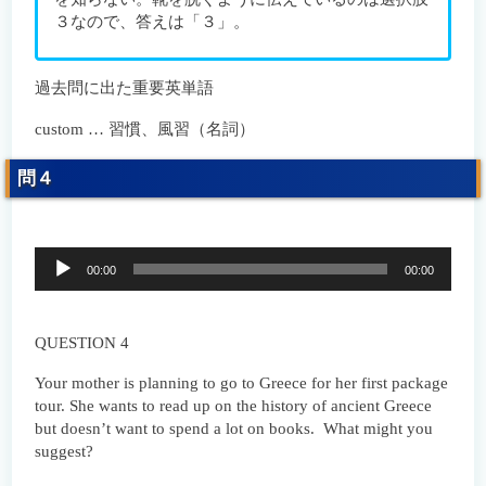
３なので、答えは「３」。
過去問に出た重要英単語
custom … 習慣、風習（名詞）
問４
音
00:00
00:00
声
プ
レ
ー
QUESTION 4
ヤ
ー
Your mother is planning to go to Greece for her first package
tour. She wants to read up on the history of ancient Greece
but doesn’t want to spend a lot on books. What might you
suggest?