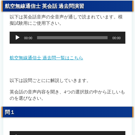
航空無線通信士 英会話 過去問演習
過去問一覧
過去問一覧
以下は英会話音声の全音声が通しで読まれています。模
過去問解説
過去問解説
擬試験用にご使用下さい。
航空無線通信士 2023年2月 英会話 過去問解説
航空無線通信士 2023年2月 英会話 過去問解説
音
(音声付き)
(音声付き)
00:00
00:00
声
プ
航空無線通信士 2022年8月 英会話 過去問解説
航空無線通信士 2022年8月 英会話 過去問解説
レ
(音声付き)
(音声付き)
ー
航空無線通信士 過去問一覧はこちら
ヤ
よくある質問/問合せ
よくある質問/問合せ
ー
合格者の声
合格者の声
以下は設問ごとにに解説していきます。
英会話の音声内容を聞き、4つの選択肢の中から正しいも
のを選びなさい。
問１
音