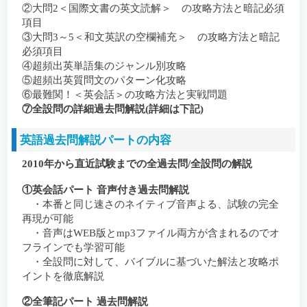
②大問2＜国際文書の英文読解＞ の攻略方法と暗記必須
項目
③大問3～5＜和文英訳の空欄補充＞ の攻略方法と暗記
必須項目
④超頻出英単語集のジャンル別攻略
⑤超頻出英質問文のパターン化攻略
⑥最難関！＜英会話＞の攻略方法と実戦問題
⑦全設問の詳細過去問解説(詳細は下記)
英語過去問解説パートの内容
2010年から直近試験までの全過去問/全設問の解説
①英会話パート 音声付き過去問解説
・本番と同じ速さのネイティブ音声よる、試験の完全
再現が可能
・音声はWEB版とmp3ファイル両方が含まれるのでオ
フラインでも学習可能
・全設問に対して、バイブルに基づいた解法と攻略ポ
イントを徹底解説
②全筆記パート 過去問解説