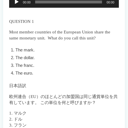
00:00
00:00
声
プ
レ
ー
QUESTION 1
ヤ
ー
Most member countries of the European Union share the
same monetary unit. What do you call this unit?
The mark.
The dollar.
The franc.
The euro.
日本語訳
欧州連合（EU）のほとんどの加盟国は同じ通貨単位を共
有しています。 この単位を何と呼びますか？
1. マルク
2. ドル
3. フラン