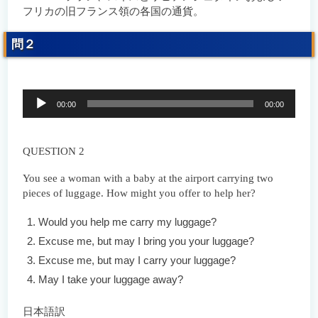
フリカの旧フランス領の各国の通貨。
問２
音
00:00
00:00
声
プ
レ
ー
QUESTION 2
ヤ
ー
You see a woman with a baby at the airport carrying two
pieces of luggage. How might you offer to help her?
Would you help me carry my luggage?
Excuse me, but may I bring you your luggage?
Excuse me, but may I carry your luggage?
May I take your luggage away?
日本語訳