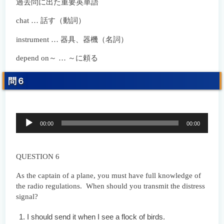
過去問に出た重要英単語
chat … 話す（動詞）
instrument … 器具、器機（名詞）
depend on～ … ～に頼る
問６
音
00:00
00:00
声
プ
レ
ー
QUESTION 6
ヤ
ー
As the captain of a plane, you must have full knowledge of
the radio regulations. When should you transmit the distress
signal?
I should send it when I see a flock of birds.