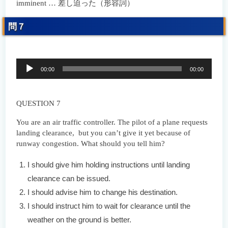
imminent … 差し迫った（形容詞）
問７
音
00:00
00:00
声
プ
レ
ー
QUESTION 7
ヤ
ー
You are an air traffic controller. The pilot of a plane requests
landing clearance, but you can’t give it yet because of
runway congestion. What should you tell him?
I should give him holding instructions until landing
clearance can be issued.
I should advise him to change his destination.
I should instruct him to wait for clearance until the
weather on the ground is better.