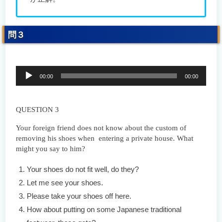
問３
音
00:00
00:00
声
プ
レ
ー
QUESTION 3
ヤ
ー
Your foreign friend does not know about the custom of
removing his shoes when entering a private house. What
might you say to him?
Your shoes do not fit well, do they?
Let me see your shoes.
Please take your shoes off here.
How about putting on some Japanese traditional