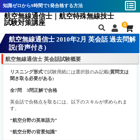
知識ゼロから9時間で1発合格する方法
航空無線通信士｜航空特殊無線技士
試験対策講座
0
航空無線通信士 2010年2月 英会話 過去問解
合格率と難易度分析
合格率と難易度分析
説(音声付き)
航空無線通信士とは？
航空無線通信士とは？
航空無線通信士 英会話試験概要
航空特殊無線技士とは？
航空特殊無線技士とは？
リスニング形式
で試験用紙には選択肢のみ記載(
質問文は
航空通｜航空特殊無線技士の違い
航空通｜航空特殊無線技士の違い
聞き取る必要がある
)
講座の特長
講座の特長
全7問 3問正解で合格
教材一覧
教材一覧
英会話で合格点を取るには、以下のスキルが求められま
す。
航空無線通信士バイブル
航空無線通信士バイブル
“航空分野の英単語力”
航空特殊無線技士バイブル
航空特殊無線技士バイブル
“航空分野の背景知識”
攻略動画
攻略動画