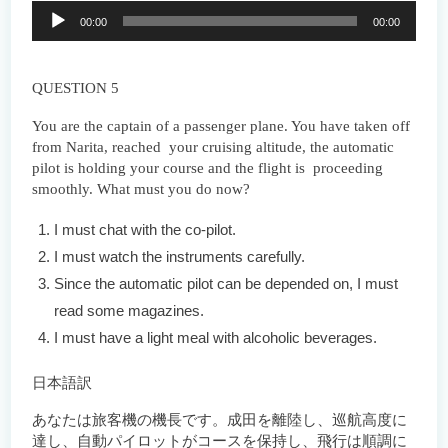
音
00:00
00:00
声
プ
レ
ー
QUESTION 5
ヤ
ー
You are the captain of a passenger plane. You have taken off
from Narita, reached your cruising altitude, the automatic
pilot is holding your course and the flight is proceeding
smoothly. What must you do now?
I must chat with the co-pilot.
I must watch the instruments carefully.
Since the automatic pilot can be depended on, I must
read some magazines.
I must have a light meal with alcoholic beverages.
日本語訳
あなたは旅客機の機長です。成田を離陸し、巡航高度に
達し、自動パイロットがコースを保持し、飛行は順調に