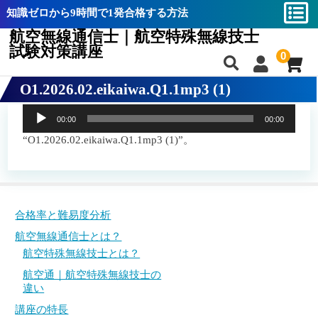
知識ゼロから9時間で1発合格する方法
航空無線通信士｜航空特殊無線技士
試験対策講座
0
O1.2026.02.eikaiwa.Q1.1mp3 (1)
合格率と難易度分析
合格率と難易度分析
音
00:00
00:00
航空無線通信士とは？
航空無線通信士とは？
声
プ
“O1.2026.02.eikaiwa.Q1.1mp3 (1)”。
航空特殊無線技士とは？
航空特殊無線技士とは？
レ
ー
航空通｜航空特殊無線技士の違い
航空通｜航空特殊無線技士の違い
ヤ
ー
講座の特長
講座の特長
合格率と難易度分析
教材一覧
教材一覧
航空無線通信士とは？
航空特殊無線技士とは？
航空無線通信士バイブル
航空無線通信士バイブル
航空通｜航空特殊無線技士の
航空特殊無線技士バイブル
航空特殊無線技士バイブル
違い
講座の特長
攻略動画
攻略動画