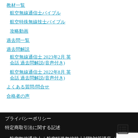
教材一覧
過去問一覧
過去問一覧
航空無線通信士バイブル
過去問解説
過去問解説
航空特殊無線技士バイブル
攻略動画
航空無線通信士 2023年2月 英会話 過去問解説
航空無線通信士 2023年2月 英会話 過去問解説
(音声付き)
(音声付き)
過去問一覧
航空無線通信士 2022年8月 英会話 過去問解説
航空無線通信士 2022年8月 英会話 過去問解説
過去問解説
(音声付き)
(音声付き)
航空無線通信士 2023年2月 英
会話 過去問解説(音声付き)
よくある質問/問合せ
よくある質問/問合せ
航空無線通信士 2022年8月 英
会話 過去問解説(音声付き)
合格者の声
合格者の声
よくある質問/問合せ
合格者の声
プライバシーポリシー
特定商取引法に関する記述