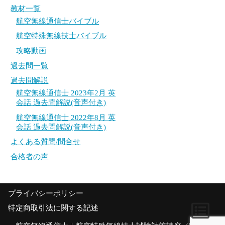
教材一覧
過去問一覧
過去問一覧
航空無線通信士バイブル
過去問解説
過去問解説
航空特殊無線技士バイブル
攻略動画
航空無線通信士 2023年2月 英会話 過去問解説
航空無線通信士 2023年2月 英会話 過去問解説
(音声付き)
(音声付き)
過去問一覧
航空無線通信士 2022年8月 英会話 過去問解説
航空無線通信士 2022年8月 英会話 過去問解説
過去問解説
(音声付き)
(音声付き)
航空無線通信士 2023年2月 英
会話 過去問解説(音声付き)
よくある質問/問合せ
よくある質問/問合せ
航空無線通信士 2022年8月 英
会話 過去問解説(音声付き)
合格者の声
合格者の声
よくある質問/問合せ
合格者の声
プライバシーポリシー
特定商取引法に関する記述