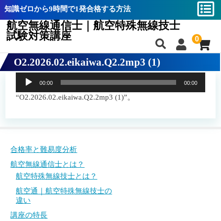
知識ゼロから9時間で1発合格する方法
航空無線通信士｜航空特殊無線技士
試験対策講座
0
O2.2026.02.eikaiwa.Q2.2mp3 (1)
合格率と難易度分析
合格率と難易度分析
音
00:00
00:00
航空無線通信士とは？
航空無線通信士とは？
声
プ
“O2.2026.02.eikaiwa.Q2.2mp3 (1)”。
航空特殊無線技士とは？
航空特殊無線技士とは？
レ
ー
航空通｜航空特殊無線技士の違い
航空通｜航空特殊無線技士の違い
ヤ
ー
講座の特長
講座の特長
合格率と難易度分析
教材一覧
教材一覧
航空無線通信士とは？
航空特殊無線技士とは？
航空無線通信士バイブル
航空無線通信士バイブル
航空通｜航空特殊無線技士の
航空特殊無線技士バイブル
航空特殊無線技士バイブル
違い
講座の特長
攻略動画
攻略動画