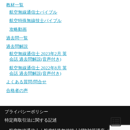
教材一覧
過去問一覧
過去問一覧
航空無線通信士バイブル
過去問解説
過去問解説
航空特殊無線技士バイブル
攻略動画
航空無線通信士 2023年2月 英会話 過去問解説
航空無線通信士 2023年2月 英会話 過去問解説
(音声付き)
(音声付き)
過去問一覧
航空無線通信士 2022年8月 英会話 過去問解説
航空無線通信士 2022年8月 英会話 過去問解説
過去問解説
(音声付き)
(音声付き)
航空無線通信士 2023年2月 英
会話 過去問解説(音声付き)
よくある質問/問合せ
よくある質問/問合せ
航空無線通信士 2022年8月 英
会話 過去問解説(音声付き)
合格者の声
合格者の声
よくある質問/問合せ
合格者の声
プライバシーポリシー
特定商取引法に関する記述