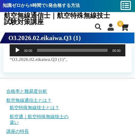
知識ゼロから9時間で1発合格する方法
航空無線通信士｜航空特殊無線技士
試験対策講座
0
O3.2026.02.eikaiwa.Q3 (1)
合格率と難易度分析
合格率と難易度分析
音
00:00
00:00
航空無線通信士とは？
航空無線通信士とは？
声
プ
“O3.2026.02.eikaiwa.Q3 (1)”。
航空特殊無線技士とは？
航空特殊無線技士とは？
レ
ー
航空通｜航空特殊無線技士の違い
航空通｜航空特殊無線技士の違い
ヤ
ー
講座の特長
講座の特長
合格率と難易度分析
教材一覧
教材一覧
航空無線通信士とは？
航空特殊無線技士とは？
航空無線通信士バイブル
航空無線通信士バイブル
航空通｜航空特殊無線技士の
航空特殊無線技士バイブル
航空特殊無線技士バイブル
違い
講座の特長
攻略動画
攻略動画