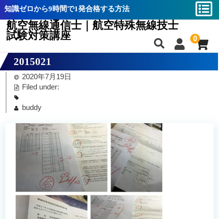
知識ゼロから9時間で1発合格する方法
航空無線通信士｜航空特殊無線技士
試験対策講座
0
2015021
合格率と難易度分析
合格率と難易度分析
2020年7月19日
航空無線通信士とは？
航空無線通信士とは？
Filed under:
航空特殊無線技士とは？
航空特殊無線技士とは？
buddy
航空通｜航空特殊無線技士の違い
航空通｜航空特殊無線技士の違い
講座の特長
講座の特長
教材一覧
教材一覧
航空無線通信士バイブル
航空無線通信士バイブル
航空特殊無線技士バイブル
航空特殊無線技士バイブル
攻略動画
攻略動画