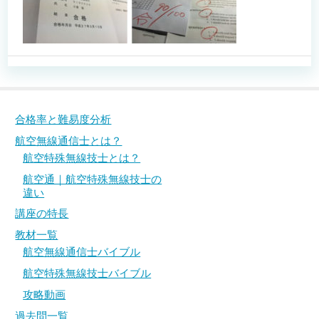
過去問一覧
過去問一覧
過去問解説
過去問解説
航空無線通信士 2023年2月 英会話 過去問解説
航空無線通信士 2023年2月 英会話 過去問解説
(音声付き)
(音声付き)
航空無線通信士 2022年8月 英会話 過去問解説
航空無線通信士 2022年8月 英会話 過去問解説
合格率と難易度分析
(音声付き)
(音声付き)
航空無線通信士とは？
よくある質問/問合せ
よくある質問/問合せ
航空特殊無線技士とは？
航空通｜航空特殊無線技士の
合格者の声
合格者の声
違い
講座の特長
教材一覧
航空無線通信士バイブル
航空特殊無線技士バイブル
攻略動画
過去問一覧