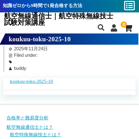
知識ゼロから9時間で1発合格する方法
航空無線通信士｜航空特殊無線技士
試験対策講座
0
koukuu-toku-2025-10
合格率と難易度分析
合格率と難易度分析
2025年11月24日
航空無線通信士とは？
航空無線通信士とは？
Filed under:
航空特殊無線技士とは？
航空特殊無線技士とは？
buddy
航空通｜航空特殊無線技士の違い
航空通｜航空特殊無線技士の違い
koukuu-toku-2025-10
講座の特長
講座の特長
教材一覧
教材一覧
航空無線通信士バイブル
航空無線通信士バイブル
合格率と難易度分析
航空特殊無線技士バイブル
航空特殊無線技士バイブル
航空無線通信士とは？
航空特殊無線技士とは？
攻略動画
攻略動画